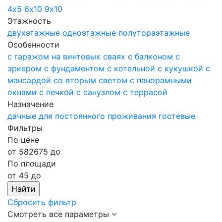
4х5
6х10
9х10
Этажность
двухэтажные
одноэтажные
полутораэтажные
Особенности
с гаражом
на винтовых сваях
с балконом
с
эркером
с фундаментом
с котельной
с кукушкой
с
мансардой
со вторым светом
с панорамными
окнами
с печкой
с санузлом
с террасой
Назначение
дачные
для постоянного проживания
гостевые
Фильтры
По цене
от
582675
до
По площади
от
45
до
Сбросить фильтр
Смотреть все параметры